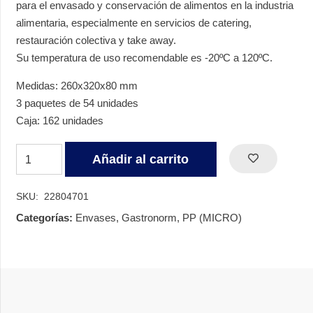
para el envasado y conservación de alimentos en la industria
alimentaria, especialmente en servicios de catering,
restauración colectiva y take away.
Su temperatura de uso recomendable es -20ºC a 120ºC.
Medidas: 260x320x80 mm
3 paquetes de 54 unidades
Caja: 162 unidades
BANDEJA
Añadir al carrito
GASTRONOR
H80
SKU:
22804701
NEGRA
Categorías:
Envases
,
Gastronorm
,
PP (MICRO)
4700
CC
cantidad