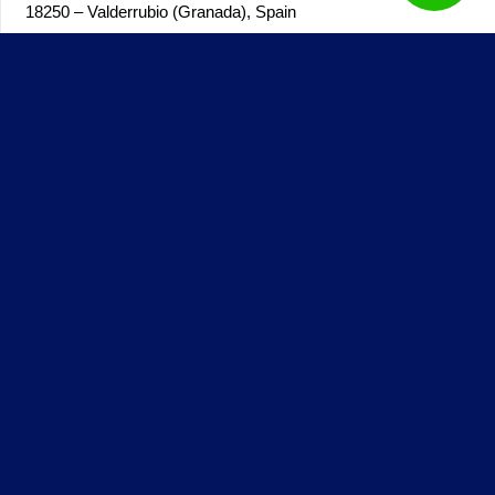
18250 – Valderrubio (Granada),
Spain
Genial Papeles © – Todos los derechos reservados – 2025 –
Desarrollado por
Solbyte