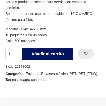
carne y productos lácteos para servicio de comida a
domicilio.
Su temperatura de uso recomendable es -15°C a +35°C
(óptimo para frío).
Medidas: 114x142x50 mm
10 paquetes x 50 unidades
Caja: 500 unidades
TARRINA
Añadir al carrito
BISAGRA
OVAL
SKU:
22375002
PET
Categorías:
Envases
,
Envases plástico
,
PET/rPET (FRÍO)
,
375
Tarrinas bisagra cuadradas
CC
V181
cantidad