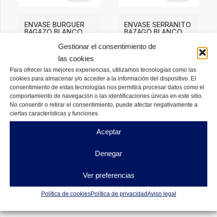
ENVASE BURGUER
ENVASE SERRANITO
BAGAZO BLANCO
BAZAGO BLANCO
Gestionar el consentimiento de
4,62
€
4,77
€
DESDE
DESDE
las cookies
DISPONIBLES
DISPONIBLES
Para ofrecer las mejores experiencias, utilizamos tecnologías como las
cookies para almacenar y/o acceder a la información del dispositivo. El
consentimiento de estas tecnologías nos permitirá procesar datos como el
comportamiento de navegación o las identificaciones únicas en este sitio.
No consentir o retirar el consentimiento, puede afectar negativamente a
ciertas características y funciones.
Aceptar
Denegar
Ver preferencias
Política de cookies
Política de privacidad
Aviso legal