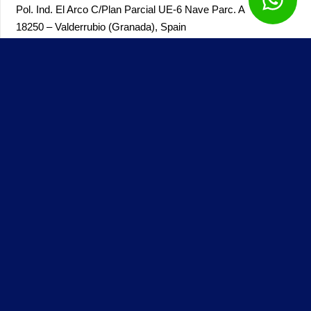
Pol. Ind. El Arco
C/Plan Parcial UE-6 Nave Parc. A
18250 – Valderrubio (Granada),
Spain
Genial Papeles © – Todos los derechos reservados – 2025 –
Desarrollado por
Solbyte