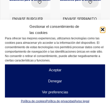
ENVASE BURGUER
ENVASE SERRANITO
BAGAZO BLANCO
BAZAGO BLANCO
Gestionar el consentimiento de
4,62
€
4,77
€
DESDE
DESDE
las cookies
Para ofrecer las mejores experiencias, utilizamos tecnologías como las
DISPONIBLES
DISPONIBLES
cookies para almacenar y/o acceder a la información del dispositivo. El
consentimiento de estas tecnologías nos permitirá procesar datos como el
comportamiento de navegación o las identificaciones únicas en este sitio.
No consentir o retirar el consentimiento, puede afectar negativamente a
ciertas características y funciones.
Aceptar
Denegar
Ver preferencias
Política de cookies
Política de privacidad
Aviso legal