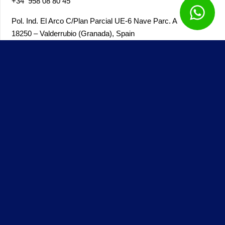
+34
958 08 80 45
Pol. Ind. El Arco
C/Plan Parcial UE-6 Nave Parc. A
18250 – Valderrubio (Granada),
Spain
Genial Papeles © – Todos los derechos reservados – 2025 –