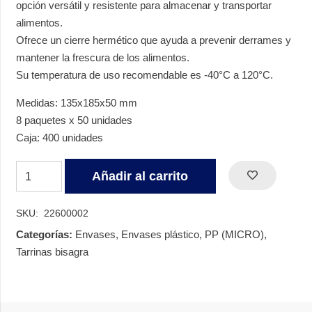
opción versátil y resistente para almacenar y transportar
alimentos.
Ofrece un cierre hermético que ayuda a prevenir derrames y
mantener la frescura de los alimentos.
Su temperatura de uso recomendable es -40°C a 120°C.
Medidas: 135x185x50 mm
8 paquetes x 50 unidades
Caja: 400 unidades
TARRINA
Añadir al carrito
BISAGRA
PP
SKU:
22600002
MICROONDABLE
Categorías:
Envases
,
Envases plástico
,
PP (MICRO)
,
600
Tarrinas bisagra
CC
cantidad