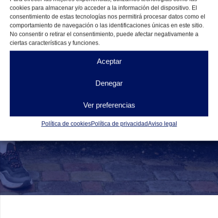
cookies para almacenar y/o acceder a la información del dispositivo. El
consentimiento de estas tecnologías nos permitirá procesar datos como el
Mensaje
comportamiento de navegación o las identificaciones únicas en este sitio.
No consentir o retirar el consentimiento, puede afectar negativamente a
ciertas características y funciones.
Aceptar
Denegar
He leído y acepto la
política de privacidad
Ver preferencias
Enviar
Política de cookies
Política de privacidad
Aviso legal