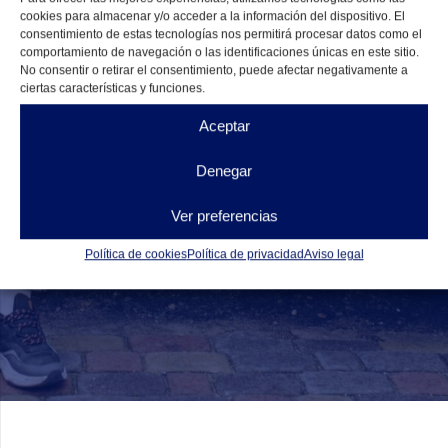
cookies para almacenar y/o acceder a la información del dispositivo. El
consentimiento de estas tecnologías nos permitirá procesar datos como el
Mensaje
comportamiento de navegación o las identificaciones únicas en este sitio.
No consentir o retirar el consentimiento, puede afectar negativamente a
ciertas características y funciones.
Aceptar
Denegar
He leído y acepto la
política de privacidad
Ver preferencias
Enviar
Política de cookies
Política de privacidad
Aviso legal