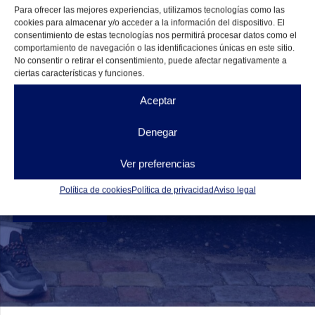
Para ofrecer las mejores experiencias, utilizamos tecnologías como las
cookies para almacenar y/o acceder a la información del dispositivo. El
consentimiento de estas tecnologías nos permitirá procesar datos como el
comportamiento de navegación o las identificaciones únicas en este sitio.
Mensaje
No consentir o retirar el consentimiento, puede afectar negativamente a
ciertas características y funciones.
Aceptar
Denegar
Ver preferencias
He leído y acepto la
política de privacidad
Política de cookies
Política de privacidad
Aviso legal
Enviar