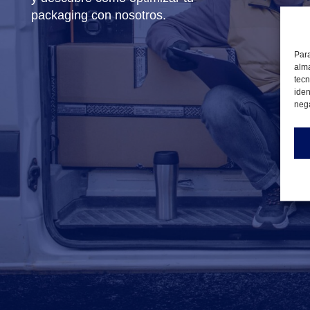
packaging con nosotros.
Para
alma
tecn
iden
nega