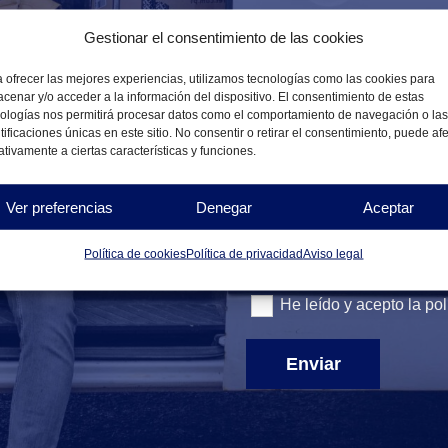
Teléfono*
Gestionar el consentimiento de las cookies
 ofrecer las mejores experiencias, utilizamos tecnologías como las cookies para
cenar y/o acceder a la información del dispositivo. El consentimiento de estas
Mensaje
ologías nos permitirá procesar datos como el comportamiento de navegación o las
tificaciones únicas en este sitio. No consentir o retirar el consentimiento, puede af
tivamente a ciertas características y funciones.
Ver preferencias
Denegar
Aceptar
Política de cookies
Política de privacidad
Aviso legal
He leído y acepto la
pol
Enviar