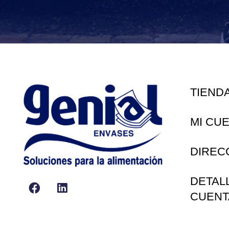
TIEND
MI CU
DIREC
DETAL
CUENT