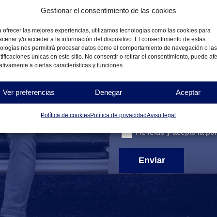
Gestionar el consentimiento de las cookies
 ofrecer las mejores experiencias, utilizamos tecnologías como las cookies para
Mensaje
cenar y/o acceder a la información del dispositivo. El consentimiento de estas
ologías nos permitirá procesar datos como el comportamiento de navegación o las
tificaciones únicas en este sitio. No consentir o retirar el consentimiento, puede af
tivamente a ciertas características y funciones.
Ver preferencias
Denegar
Aceptar
Política de cookies
Política de privacidad
Aviso legal
He leído y acepto la
pol
Enviar