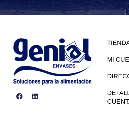
TIEND
MI CU
DIREC
DETAL
CUENT