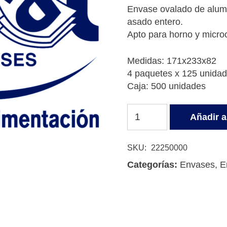
Envase ovalado de alumi
asado entero.
Apto para horno y micro
Medidas: 171x233x82
4 paquetes x 125 unida
Caja: 500 unidades
ENVASE
Añadir al
ALUMINIO
QUALY
POLLO
SKU:
22250000
OVALADO
Categorías:
Envases
,
E
cantidad