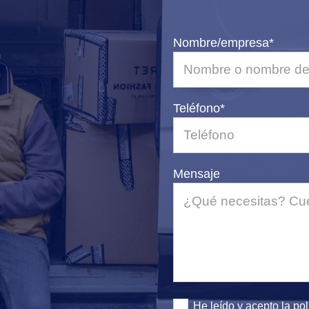
Nombre/empresa*
Teléfono*
Mensaje
He leído y acepto la
pol