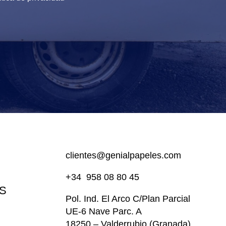
clientes@genialpapeles.com
+34
958 08 80 45
S
Pol. Ind. El Arco
C/Plan Parcial
UE-6 Nave Parc. A
18250 – Valderrubio (Granada),