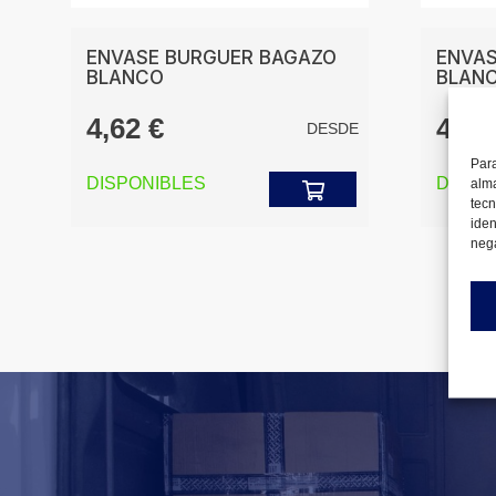
ENVASE BURGUER BAGAZO
ENVAS
BLANCO
BLAN
E
4,62
€
4,7
DESDE
Para
DISPONIBLES
DISPO
alma
tecn
iden
nega