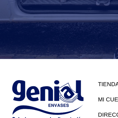
TIEND
MI CU
DIREC