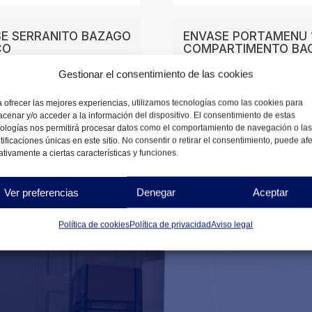
E SERRANITO BAZAGO
ENVASE PORTAMENU 
CO
COMPARTIMENTO BA
BLANCO
Gestionar el consentimiento de las cookies
7
€
DESDE
6,28
€
 ofrecer las mejores experiencias, utilizamos tecnologías como las cookies para
NIBLES
cenar y/o acceder a la información del dispositivo. El consentimiento de estas
DISPONIBLES
ologías nos permitirá procesar datos como el comportamiento de navegación o las
tificaciones únicas en este sitio. No consentir o retirar el consentimiento, puede af
tivamente a ciertas características y funciones.
Ver preferencias
Denegar
Aceptar
Política de cookies
Política de privacidad
Aviso legal