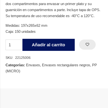
dos compartimentos para envasar un primer plato y su
guarnición en compartimentos a parte. Incluye tapa de OPS.
Su temperatura de uso recomendable es -40°C a 120°C.
Medidas: 197x265x62 mm
Caja: 150 unidades
ENVASE
Añadir al carrito
NEGRO
2
SKU:
22125006
COMPARTIMENTOS
Categorías:
Envases
,
Envases rectangulares negros
,
PP
CON
(MICRO)
TAPA
OPS
cantidad