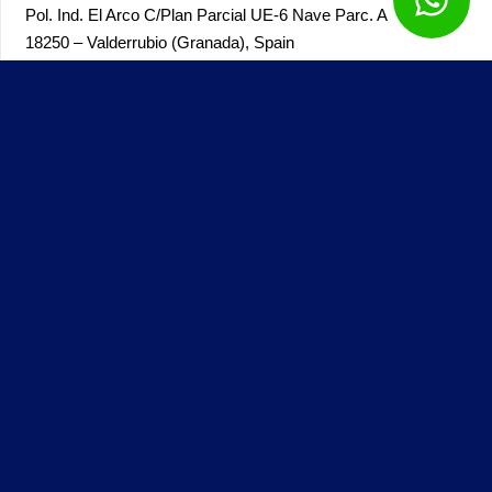
Pol. Ind. El Arco
C/Plan Parcial UE-6 Nave Parc. A
18250 – Valderrubio (Granada),
Spain
Genial Papeles © – Todos los derechos reservados – 2025 –
Desarrollado por
Solbyte