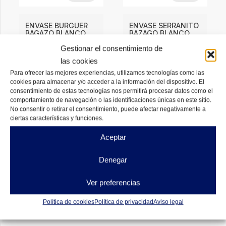
ENVASE BURGUER
ENVASE SERRANITO
BAGAZO BLANCO
BAZAGO BLANCO
Gestionar el consentimiento de
4,62
€
4,77
€
DESDE
DESDE
las cookies
DISPONIBLES
DISPONIBLES
Para ofrecer las mejores experiencias, utilizamos tecnologías como las
cookies para almacenar y/o acceder a la información del dispositivo. El
consentimiento de estas tecnologías nos permitirá procesar datos como el
comportamiento de navegación o las identificaciones únicas en este sitio.
No consentir o retirar el consentimiento, puede afectar negativamente a
ciertas características y funciones.
Aceptar
Denegar
Ver preferencias
Política de cookies
Política de privacidad
Aviso legal