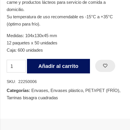
carne y productos lácteos para servicio de comida a
domicilio.
Su temperatura de uso recomendable es -15°C a +35°C
(óptimo para frío).
Medidas: 104x130x45 mm
12 paquetes x 50 unidades
Caja: 600 unidades
TARRINA
Añadir al carrito
BISAGRA
OVAL
SKU:
22250006
PET
Categorías:
Envases
,
Envases plástico
,
PET/rPET (FRÍO)
,
250
Tarrinas bisagra cuadradas
CC
V180
cantidad