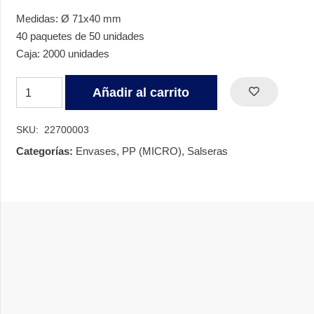
Medidas: Ø 71x40 mm
40 paquetes de 50 unidades
Caja: 2000 unidades
TARRINA
Añadir al carrito
SALSA
REDONDA
SKU:
22700003
PP
Categorías:
Envases
,
PP (MICRO)
,
Salseras
70
CC
cantidad