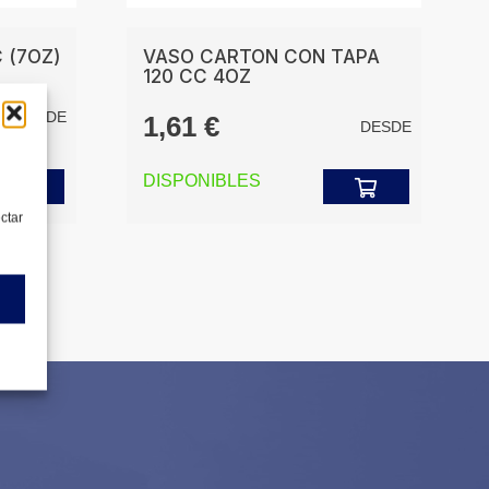
 (7OZ)
VASO CARTON CON TAPA
120 CC 4OZ
DESDE
1,61
€
DESDE
DISPONIBLES
ectar