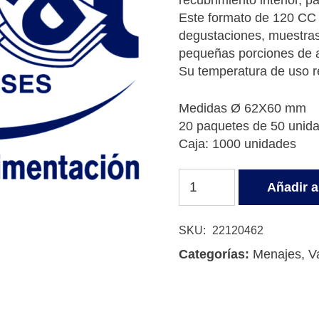
recubrimiento interior, pa
Este formato de 120 CC (
degustaciones, muestras 
pequeñas porciones de a
Su temperatura de uso 
Medidas Ø 62X60 mm
20 paquetes de 50 unid
Caja: 1000 unidades
VASO
Añadir al
CARTÓN
120
CC
SKU:
22120462
(4oz)
Categorías:
Menajes
,
V
cantidad