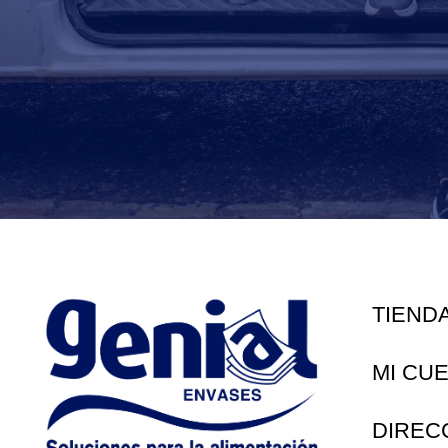
TIEND
MI CU
DIREC