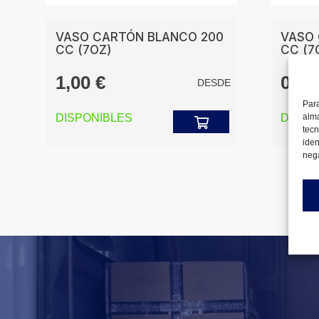
VASO CARTÓN BLANCO 200
VASO 
CC (7OZ)
CC (7
1,00
€
0,9
E
DESDE
Para
DISPONIBLES
DISPO
alma
tecn
iden
nega