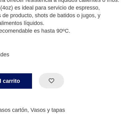
ra ofrecer resistencia a líquidos calientes o fríos.
4oz) es ideal para servicio de espresso,
de producto, shots de batidos o jugos, y
limentos líquidos.
recomendable es hasta 90ºC.
ades
 carrito
asos cartón
,
Vasos y tapas