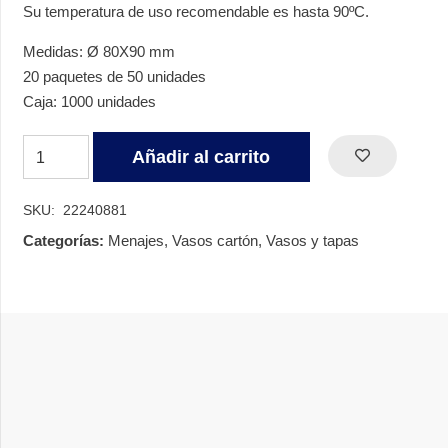
Su temperatura de uso recomendable es hasta 90ºC.
Medidas: Ø 80X90 mm
20 paquetes de 50 unidades
Caja: 1000 unidades
VASO
Añadir al carrito
CARTÓN
CORRUGADO
SKU:
22240881
240
Categorías:
Menajes
,
Vasos cartón
,
Vasos y tapas
CC
(8oz)
cantidad