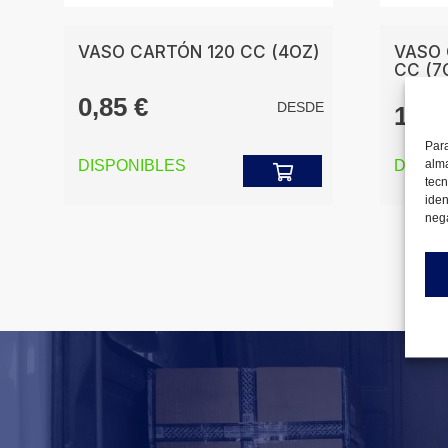
VASO CARTÓN 120 CC (4OZ)
VASO 
CC (7
0,85
€
DESDE
1,0
E
Para
DISPONIBLES
DISPO
alma
tecn
iden
nega