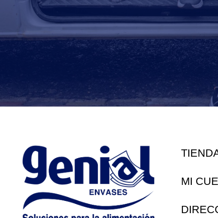
TIEND
MI CU
DIREC