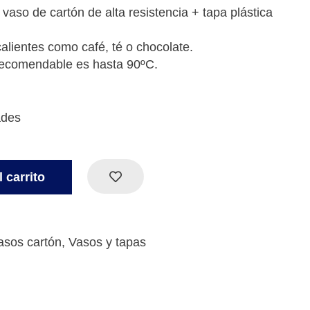
aso de cartón de alta resistencia + tapa plástica
lientes como café, té o chocolate.
recomendable es hasta 90ºC.
ades
 carrito
asos cartón
,
Vasos y tapas