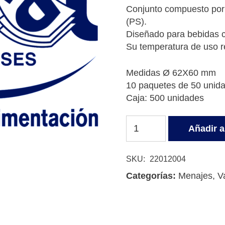
Conjunto compuesto por v
(PS).
Diseñado para bebidas ca
Su temperatura de uso 
Medidas Ø 62X60 mm
10 paquetes de 50 unid
Caja: 500 unidades
VASO
Añadir al
CARTON
CON
TAPA
SKU:
22012004
120
Categorías:
Menajes
,
V
CC
4oz
cantidad