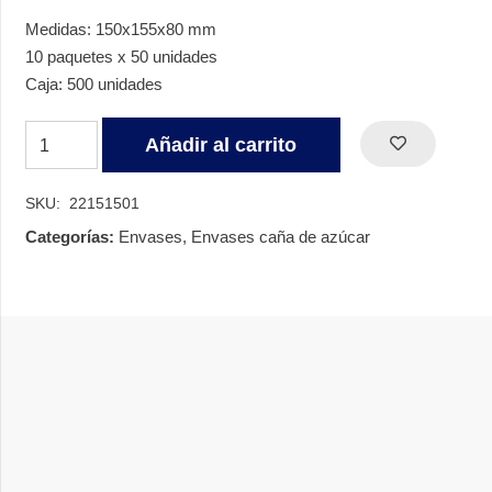
Medidas: 150x155x80 mm
10 paquetes x 50 unidades
Caja: 500 unidades
ENVASE
Añadir al carrito
BURGUER
BAGAZO
SKU:
22151501
BLANCO
Categorías:
Envases
,
Envases caña de azúcar
cantidad