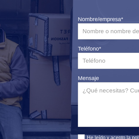
Nombre/empresa*
Teléfono*
Mensaje
He leído y acepto la
pol