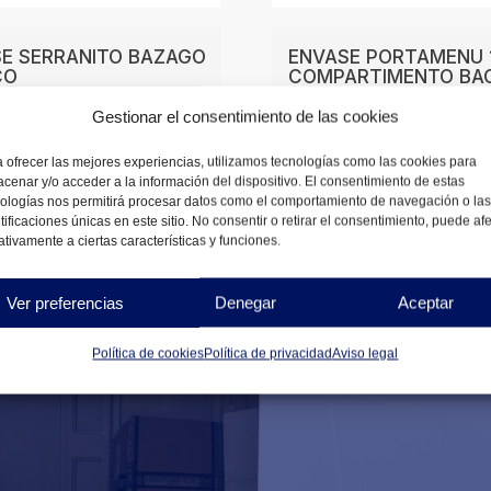
E SERRANITO BAZAGO
ENVASE PORTAMENU 
CO
COMPARTIMENTO BA
BLANCO
Gestionar el consentimiento de las cookies
7
€
DESDE
6,28
€
 ofrecer las mejores experiencias, utilizamos tecnologías como las cookies para
NIBLES
cenar y/o acceder a la información del dispositivo. El consentimiento de estas
DISPONIBLES
ologías nos permitirá procesar datos como el comportamiento de navegación o las
tificaciones únicas en este sitio. No consentir o retirar el consentimiento, puede af
tivamente a ciertas características y funciones.
Ver preferencias
Denegar
Aceptar
Política de cookies
Política de privacidad
Aviso legal