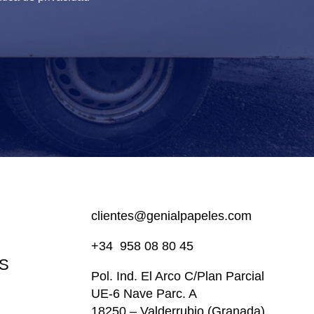
clientes@genialpapeles.com
+34
958 08 80 45
S
Pol. Ind. El Arco
C/Plan Parcial
UE-6 Nave Parc. A
18250 – Valderrubio (Granada),