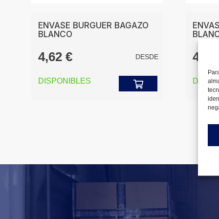
ENVASE BURGUER BAGAZO
ENVAS
BLANCO
BLAN
E
4,62
€
4,7
DESDE
Para
DISPONIBLES
DISPO
alma
tecn
iden
nega