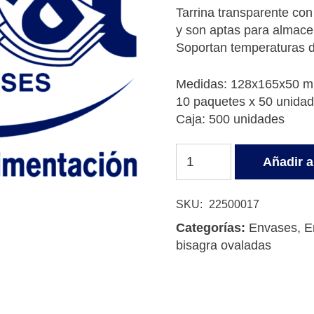
Tarrina transparente con
y son aptas para almacen
Soportan temperaturas d
Medidas: 128x165x50 
10 paquetes x 50 unida
Caja: 500 unidades
TARRINA
Añadir al
BISAGRA
OPS
500
SKU:
22500017
CC
Categorías:
Envases
,
E
cantidad
bisagra ovaladas