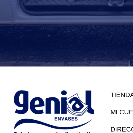
TIEND
MI CU
DIREC