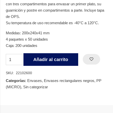
con tres compartimentos para envasar un primer plato, su
guarnición y postre en compartimentos a parte. Incluye tapa
de OPS.
Su temperatura de uso recomendable es -40°C a 120°C.
Medidas: 200x240x41 mm
4 paquetes x 50 unidades
Caja: 200 unidades
ENVASE
Añadir al carrito
NEGRO
3
SKU:
22102600
COMPARTIMENTOS
Categorías:
Envases
,
Envases rectangulares negros
,
PP
CON
(MICRO)
,
Sin categorizar
TAPA
OPS
cantidad