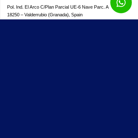
Pol. Ind. El Arco
C/Plan Parcial UE-6 Nave Parc. A
18250 – Valderrubio (Granada),
Spain
Genial Papeles © – Todos los derechos reservados – 2025 –