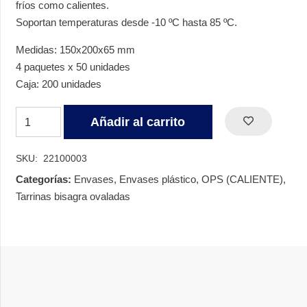
fríos como calientes.
Soportan temperaturas desde -10 ºC hasta 85 ºC.
Medidas: 150x200x65 mm
4 paquetes x 50 unidades
Caja: 200 unidades
TARRINA
Añadir al carrito
BISAGRA
OPS
SKU:
22100003
1000
Categorías:
Envases
,
Envases plástico
,
OPS (CALIENTE)
,
CC
Tarrinas bisagra ovaladas
cantidad